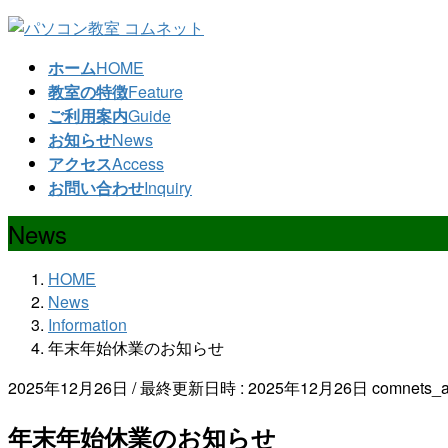
コ
ナ
ン
ビ
ホーム
HOME
テ
ゲ
教室の特徴
Feature
ン
ー
ご利用案内
Guide
ツ
シ
お知らせ
News
へ
ョ
アクセス
Access
ス
ン
お問い合わせ
Inquiry
キ
に
ッ
移
News
プ
動
HOME
News
Information
年末年始休業のお知らせ
2025年12月26日
/ 最終更新日時 :
2025年12月26日
comnets_
年末年始休業のお知らせ