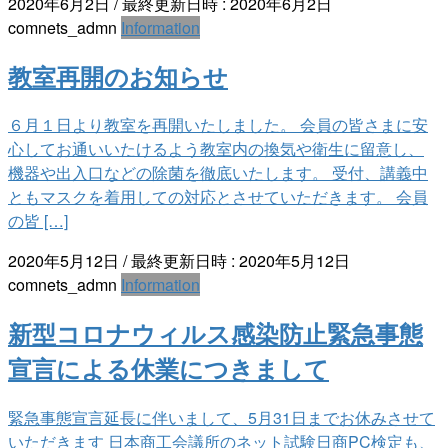
2020年6月2日
/ 最終更新日時 :
2020年6月2日
comnets_admn
Information
教室再開のお知らせ
６月１日より教室を再開いたしました。 会員の皆さまに安
心してお通いいたけるよう教室内の換気や衛生に留意し、
機器や出入口などの除菌を徹底いたします。 受付、講義中
ともマスクを着用しての対応とさせていただきます。 会員
の皆 […]
2020年5月12日
/ 最終更新日時 :
2020年5月12日
comnets_admn
Information
新型コロナウィルス感染防止緊急事態
宣言による休業につきまして
緊急事態宣言延長に伴いまして、5月31日までお休みさせて
いただきます 日本商工会議所のネット試験日商PC検定も、