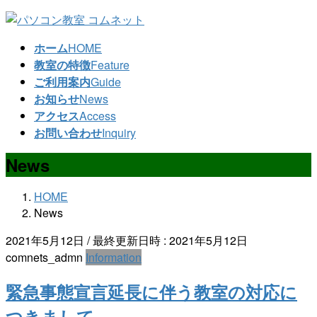
コ
ナ
ン
ビ
ホーム
HOME
テ
ゲ
教室の特徴
Feature
ン
ー
ご利用案内
Guide
ツ
シ
お知らせ
News
へ
ョ
アクセス
Access
ス
ン
お問い合わせ
Inquiry
キ
に
ッ
移
News
プ
動
HOME
News
2021年5月12日
/ 最終更新日時 :
2021年5月12日
comnets_admn
Information
緊急事態宣言延長に伴う教室の対応に
つきまして