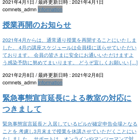
2021年4月1日
/ 最終更新日時 :
2021年4月1日
comnets_admn
Information
授業再開のお知らせ
2021年4月からは、通常通り授業を再開することにいたしま
した。 4月の講座スケジュールは会員様に送らせていただい
ております。 会員の皆さまに安全にお通いいただけますよ
う感染予防に努めてまいります。 どうぞ宜しくお願いい […]
2021年2月8日
/ 最終更新日時 :
2021年2月8日
comnets_admn
Information
緊急事態宣言延長による教室の対応に
つきまして
緊急事態宣言延長と入居しているビルが確定申告会場となる
ことを 考慮し3月末まで授業を休講させていただくことにい
たしました。 サポートは、オンラインやマンツーマンで対