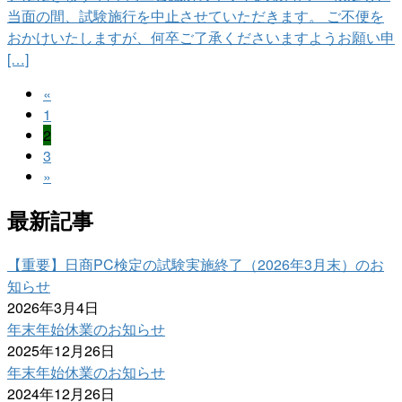
当面の間、試験施行を中止させていただきます。 ご不便を
おかけいたしますが、何卒ご了承くださいますようお願い申
[…]
投
«
固
1
稿
固
定
2
固
の
定
3
ペ
定
»
ペ
ー
ペ
ペ
ー
ジ
最新記事
ー
ー
ジ
ジ
ジ
【重要】日商PC検定の試験実施終了（2026年3月末）のお
送
知らせ
2026年3月4日
り
年末年始休業のお知らせ
2025年12月26日
年末年始休業のお知らせ
2024年12月26日